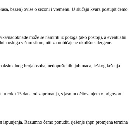
 terasa, bazen) ovise o sezoni i vremenu. U slučaju kvara postupit ćemo
avka/nadoknade može se namiriti iz pologa (ako postoji), a eventualni
nih usluga višom silom, niti za uobičajene okolišne alergene.
a maksimalnog broja osoba, nedopuštenih ljubimaca, teškog kršenja
riti u roku 15 dana od zaprimanja, s jasnim očitovanjem o prigovoru.
st ispunjenja. Razumno ćemo ponuditi rješenje (npr. promjena termina