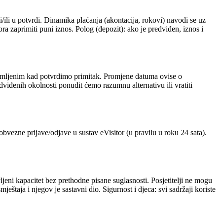
 i/ili u potvrdi. Dinamika plaćanja (akontacija, rokovi) navodi se uz
 zaprimiti puni iznos. Polog (depozit): ako je predviđen, iznos i
zaprimljenim kad potvrdimo primitak. Promjene datuma ovise o
redviđenih okolnosti ponudit ćemo razumnu alternativu ili vratiti
obvezne prijave/odjave u sustav eVisitor (u pravilu u roku 24 sata).
ljeni kapacitet bez prethodne pisane suglasnosti. Posjetitelji ne mogu
mještaja i njegov je sastavni dio. Sigurnost i djeca: svi sadržaji koriste