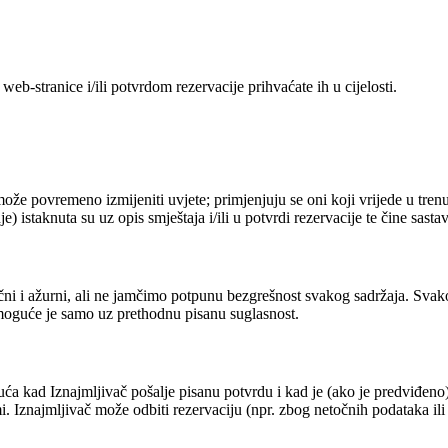
eb-stranice i/ili potvrdom rezervacije prihvaćate ih u cijelosti.
že povremeno izmijeniti uvjete; primjenjuju se oni koji vrijede u trenu
e) istaknuta su uz opis smještaja i/ili u potvrdi rezervacije te čine sast
ni i ažurni, ali ne jamčimo potpunu bezgrešnost svakog sadržaja. Svako 
 moguće je samo uz prethodnu pisanu suglasnost.
a kad Iznajmljivač pošalje pisanu potvrdu i kad je (ako je predviđeno)
tumi. Iznajmljivač može odbiti rezervaciju (npr. zbog netočnih podataka i