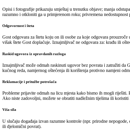
Opisi i fotografije prikazuju smještaj u trenutku objave; manja odstup
razumno i otkloniti ga u primjerenom roku; privremena nedostupnost p
Odgovornost i šteta
Gost odgovara za štetu koju on ili osobe za koje odgovara prouzroče u
višak štete Gost doplaćuje. Iznajmljivač ne odgovara za: krađu ili oš
Raskid ugovora iz opravdanih razloga
Iznajmljivač može odmah raskinuti ugovor bez povrata i zatražiti da 
kućnog reda, namjernog oštećenja ili korištenja protivno namjeni odm
Reklamacije i pritužbe potrošača
Probleme prijavite odmah na licu mjesta kako bismo ih mogli riješiti.
Ako niste zadovoljni, možete se obratiti nadležnim tijelima ili koristi
Viša sila
U slučaju događaja izvan razumne kontrole (npr. prirodne nepogode, o
ili djelomični povrat).