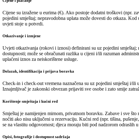
Cijene i plaćanje
Cijene su izražene u eurima (€). Ako postoje dodatni troškovi (npr. zav
pojedini smještaj; nepravodobna uplata može dovesti do otkaza. Kod up
uvjeti stoje u potvrdi.
Otkazivanje i izmjene
Uvjeti otkazivanja (rokovi i iznosi) definirani su uz pojedini smješta
dostupnosti; može se obračunati razlika u cijeni i/ili razuman administr
uplaćeni iznos za neiskorištene usluge.
Dolazak, identifikacija i prijava boravka
Check-in i check-out vremena naznačena su uz pojedini smještaj i/ili u
Iznajmljivač je zakonski obvezan prijaviti sve osobe i zato smije zatra
Korištenje smještaja i kućni red
Smještaj je namijenjen mirnom, privatnom boravku. Zabave i sve što rem
noćiti ako nisu uključeni u rezervaciju. Kućni red (npr. tišina, pušenje, 
se na vlastitu odgovornost; djeca moraju biti pod nadzorom odraslih 
Opisi, fotografije i dostupnost sadržaja