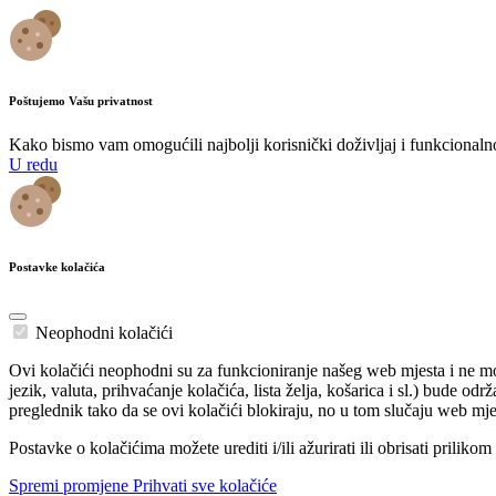
Poštujemo Vašu privatnost
Kako bismo vam omogućili najbolji korisnički doživljaj i funkcionalnost
U redu
Postavke kolačića
Neophodni kolačići
Ovi kolačići neophodni su za funkcioniranje našeg web mjesta i ne mog
jezik, valuta, prihvaćanje kolačića, lista želja, košarica i sl.) bude o
preglednik tako da se ovi kolačići blokiraju, no u tom slučaju web mje
Postavke o kolačićima možete urediti i/ili ažurirati ili obrisati prilik
Spremi promjene
Prihvati sve kolačiće