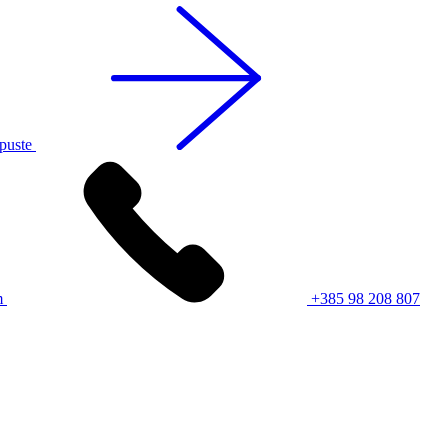
opuste
m
+385 98 208 807