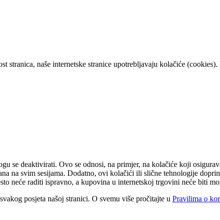
 stranica, naše internetske stranice upotrebljavaju kolačiće (cookies). P
u se deaktivirati. Ovo se odnosi, na primjer, na kolačiće koji osigurava
držana na svim sesijama. Dodatno, ovi kolačići ili slične tehnologije dop
sto neće raditi ispravno, a kupovina u internetskoj trgovini neće biti m
om svakog posjeta našoj stranici. O svemu više pročitajte u
Pravilima o kor