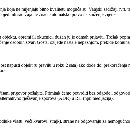
anja koja ne mijenjaju bitno kvalitetu moguća su. Vanjski sadržaji (vrt,
ojedinih sadržaja ne znači automatsko pravo na sniženje cijene.
 objektu, opremi ili okućnici; dužan ju je odmah prijaviti. Trošak popr
tećenje osobnih stvari Gosta, ozljede nastale nepažnjom, prekide komunal
Gost napusti objekt (u pravilu u roku 2 sata) ako dođe do: prekoračenj
ora.
 Pisani prigovor pošaljite. Primitak ćemo potvrditi bez odgode i odgovo
ti alternativno rješavanje sporova (ADR) u RH (npr. medijacija).
dluke vlasti, veći kvarovi, štrajk), strane ne odgovaraju za nemogućno