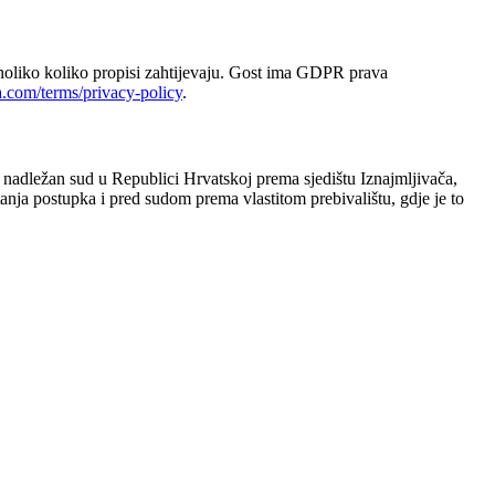
onoliko koliko propisi zahtijevaju. Gost ima GDPR prava
a.com/terms/privacy-policy
.
o nadležan sud u Republici Hrvatskoj prema sjedištu Iznajmljivača,
ja postupka i pred sudom prema vlastitom prebivalištu, gdje je to