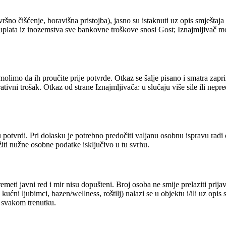
ršno čišćenje, boravišna pristojba), jasno su istaknuti uz opis smještaja
lata iz inozemstva sve bankovne troškove snosi Gost; Iznajmljivač mora
j; molimo da ih proučite prije potvrde. Otkaz se šalje pisano i smatra 
ativni trošak. Otkaz od strane Iznajmljivača: u slučaju više sile ili nep
 potvrdi. Pri dolasku je potrebno predočiti valjanu osobnu ispravu radi 
žiti nužne osobne podatke isključivo u tu svrhu.
eti javni red i mir nisu dopušteni. Broj osoba ne smije prelaziti prijav
kućni ljubimci, bazen/wellness, roštilj) nalazi se u objektu i/ili uz opis s
u svakom trenutku.