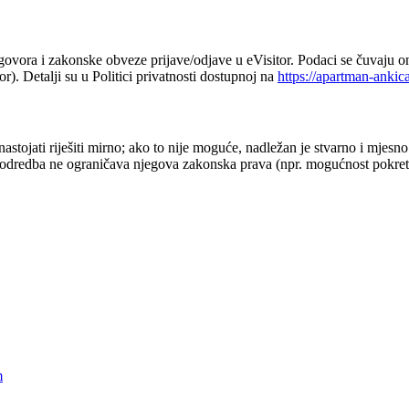
govora i zakonske obveze prijave/odjave u eVisitor. Podaci se čuvaju 
or). Detalji su u Politici privatnosti dostupnoj na
https://apartman-ankic
stojati riješiti mirno; ako to nije moguće, nadležan je stvarno i mjesn
 odredba ne ograničava njegova zakonska prava (npr. mogućnost pokretan
m