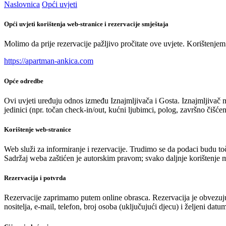
Naslovnica
Opći uvjeti
Opći uvjeti korištenja web-stranice i rezervacije smještaja
Molimo da prije rezervacije pažljivo pročitate ove uvjete. Korištenjem w
https://apartman-ankica.com
Opće odredbe
Ovi uvjeti uređuju odnos između Iznajmljivača i Gosta. Iznajmljivač mo
jedinici (npr. točan check-in/out, kućni ljubimci, polog, završno čišćenj
Korištenje web-stranice
Web služi za informiranje i rezervacije. Trudimo se da podaci budu toč
Sadržaj weba zaštićen je autorskim pravom; svako daljnje korištenje
Rezervacija i potvrda
Rezervacije zaprimamo putem online obrasca. Rezervacija je obvezujuć
nositelja, e-mail, telefon, broj osoba (uključujući djecu) i željeni da