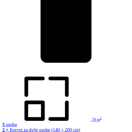
2
70 m
5
osoba
2 ×
Krevet za dvije osobe (140 × 200 cm)