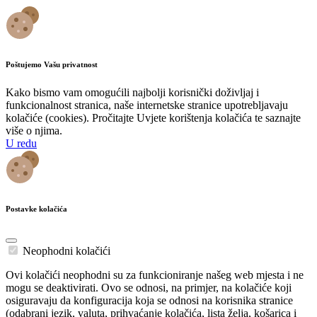
Poštujemo Vašu privatnost
Kako bismo vam omogućili najbolji korisnički doživljaj i
funkcionalnost stranica, naše internetske stranice upotrebljavaju
kolačiće (cookies). Pročitajte Uvjete korištenja kolačića te saznajte
više o njima.
U redu
Postavke kolačića
Neophodni kolačići
Ovi kolačići neophodni su za funkcioniranje našeg web mjesta i ne
mogu se deaktivirati. Ovo se odnosi, na primjer, na kolačiće koji
osiguravaju da konfiguracija koja se odnosi na korisnika stranice
(odabrani jezik, valuta, prihvaćanje kolačića, lista želja, košarica i