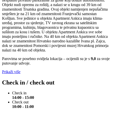
besplatno privatno parkiralište za goste koji dolaze automobilom.
Objekt nudi opremu za roštilj, a nalazi se u krugu od 39 km od
znamenitosti Trsatska gradina. Ovaj objekt namijenjen nepušačima
smješten je na 21 km od znamenitosti Franjevački samostan
Košljun. Sve jedinice u objektu Apartment Ankica imaju klima-
uređaj, prostor za sjedenje, TV ravnog ekrana sa satelitskim
programima, kuhinju, blagovaonicu te privatnu kupaonicu sa
sušilom za kosu i tušem. U objektu Apartment Ankica sve sobe
imaju posteljinu i ručnike. Na 40 km od objekta Apartment Ankica
nalazi se znamenitost Hrvatsko narodno kazalište Ivana pl. Zajca,
dok se znamenitost Pomorski i povijesni muzej Hrvatskog primorja
nalazi na 40 km od objekta.
Parovima se posebno svidjela lokacija – ocijenili su je s
9,0
za svoje
putovanje udvoje.
Prikaži više
Check in / check out
Check in
14:00 - 15:00
Check out
10:00 - 11:00