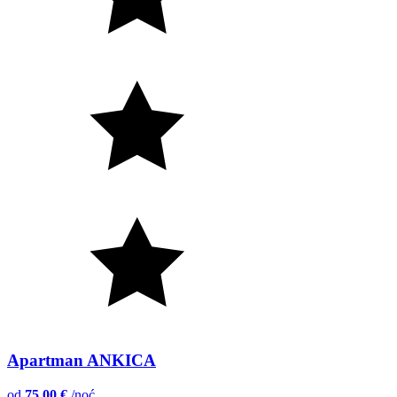
Apartman ANKICA
od
75,00 €
/noć