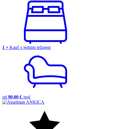
1 ×
Kauč s jednim ležajem
od
90,00 €
/noć