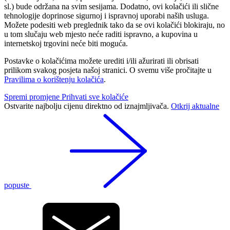
sl.) bude održana na svim sesijama. Dodatno, ovi kolačići ili slične
tehnologije doprinose sigurnoj i ispravnoj uporabi naših usluga.
Možete podesiti web preglednik tako da se ovi kolačići blokiraju, no
u tom slučaju web mjesto neće raditi ispravno, a kupovina u
internetskoj trgovini neće biti moguća.
Postavke o kolačićima možete urediti i/ili ažurirati ili obrisati
prilikom svakog posjeta našoj stranici. O svemu više pročitajte u
Pravilima o korištenju kolačića
.
Spremi promjene
Prihvati sve kolačiće
Ostvarite najbolju cijenu direktno od iznajmljivača.
Otkrij aktualne
popuste